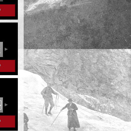
r
r
r