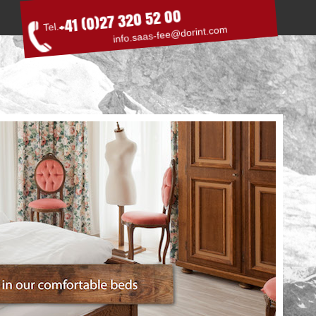
+41 (0)27 320 52 00
Tel.
info.saas-fee@dorint.com