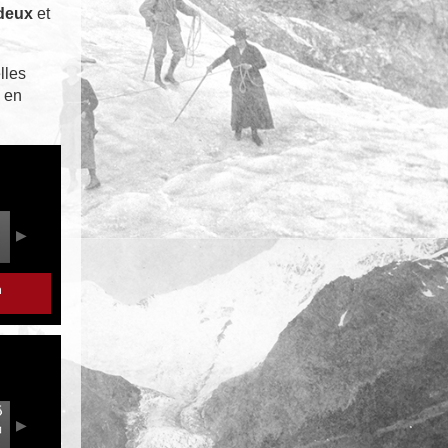
 deux
et
lles
e en
r