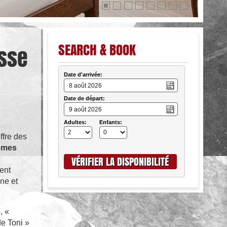








SEARCH & BOOK
isse
Date d'arrivée:
Date de départ:
Adultes:
Enfants:
ffre des
èmes
ent
one et
, «
e Toni »