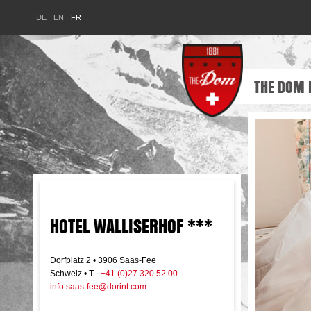
HOME
DE
EN
FR
THE DOM 
HOTEL WALLISERHOF ***
Dorfplatz 2 • 3906 Saas-Fee
Schweiz • T
+41 (0)27 320 52 00
info.saas-fee@dorint.com