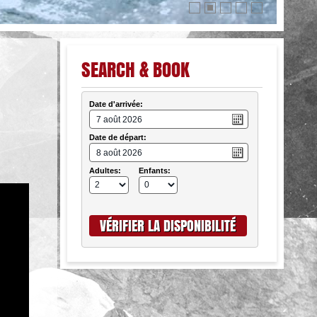





SEARCH & BOOK
Date d'arrivée:
Date de départ:
Adultes:
Enfants: