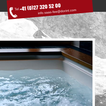
+41 (0)27 320 52 00
Tel.
info.saas-fee@dorint.com