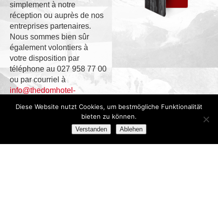
simplement à notre
réception ou auprès de nos
entreprises partenaires.
Nous sommes bien sûr
également volontiers à
votre disposition par
téléphone au 027 958 77 00
ou par courriel à
info@thedomhotel-
saasfee.com
Diese Website nutzt Cookies, um bestmögliche Funktionalität
bieten zu können.
Aperçu des
Verstanden
Ablehen
avantages de votre
Member Card (carte
de membre)
Payez sans argent
liquide
Collectionnez de
précieux points