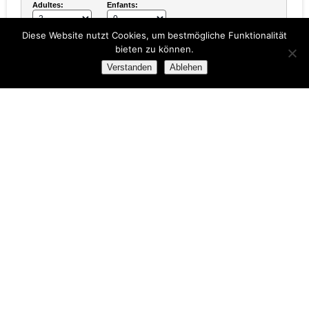
Adultes:
Enfants:
Diese Website nutzt Cookies, um bestmögliche Funktionalität
bieten zu können.
Verstanden
Ablehen
Toutes les informations protégées par un cryptage SSL
fort
booking engine by
ADVANTAGE WHEN BOOKING DIRECTLY!
Book directly and you receive:
Free Wi-Fi in all our houses
2 bottles of our Dom beer as welcome gift in your room