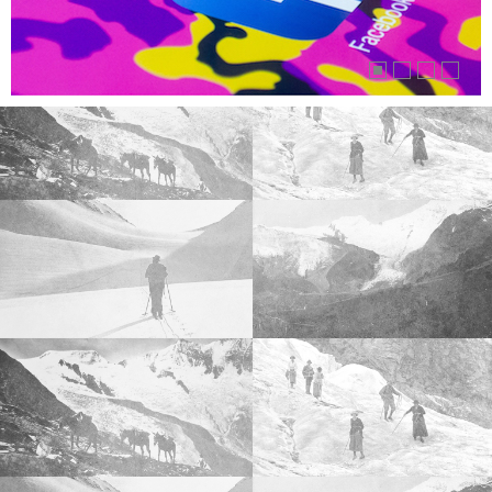



