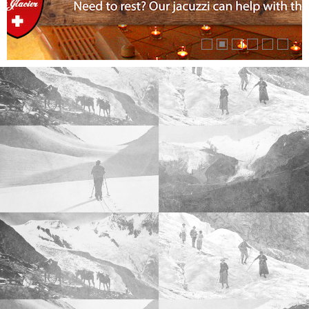





