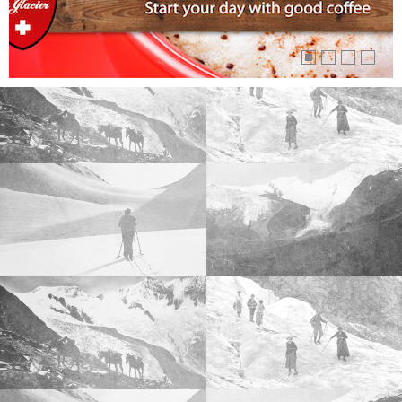



