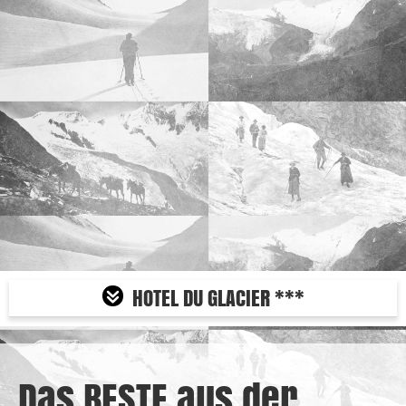
HOTEL DU GLACIER ***


Das BESTE aus der