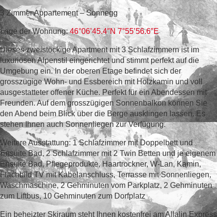
3 Zimmer Appartement – Sonnegg
Lage der Wohnung:
46°06’45.4″N 7°55’56.6″E
Dieses zweistöckige Apartment mit 3 Schlafzimmern ist im
luxuriösen Alpenstil eingerichtet und stimmt perfekt auf die
Umgebung ein. In der oberen Etage befindet sich der
grosszügige Wohn- und Essbereich mit Holzkamin und voll
ausgestatteter offener Küche. Perfekt für ein Abendessen mit
Freunden. Auf dem grosszügigen Sonnenbalkon können Sie
den Abend beim Blick über die Berge ausklingen lassen. Es
stehen Ihnen auch Sonnenliegen zur Verfügung.
Weitere Ausstattung: 1 Schlafzimmer mit Doppelbett und
Ensuite Bad, 2 Schlafzimmer mit 2 Twin Betten und je eigenem
Ensuite Bad, Pflegeprodukte, Haartrockner, W-Lan, Kamin,
Flachbild TV mit Kabelanschluss, Terrasse mit Sonnenliegen,
Waschmaschine, 2 Gehminuten vom Parkplatz, 2 Gehminuten
zum Liftbus, 10 Gehminuten zum Dorfplatz
Ein beheizter Skiraum steht Ihnen kostenfrei am Allalin Express