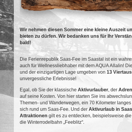
Wir nehmen diesen Sommer eine kleine Auszeit um
bieten zu dürfen. Wir bedanken uns für Ihr Verst
bald!
Die Ferienrepublik Saas-Fee im Saastal ist ein wahr
auch für Wellnessliebhaber mit dem AQUA Allalin! Die 
und der einzigartigen Lage umgeben von
13 Viertau
unvergessliche Erlebnisse!
Egal, ob Sie der klassische
Aktivurlauber
, der
Adren
auf seine Kosten. Von hier starten Sie ins abwechslu
Themen- und Wanderwegen, ein 70 Kilometer langes M
sich rund um Saas-Fee. Und der
Aktivurlaub in Saa
Attraktionen
gilt es zu entdecken, beispielsweise d
die Winterrodelbahn „Feeblitz“.