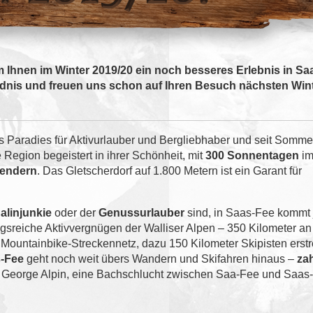
 Ihnen im Winter 2019/20 ein noch besseres Erlebnis in Sa
ändnis und freuen uns schon auf Ihren Besuch nächsten Wint
es Paradies für Aktivurlauber und Bergliebhaber und seit Somm
Region begeistert in ihrer Schönheit, mit
300 Sonnentagen
im
sendern
. Das Gletscherdorf auf 1.800 Metern ist ein Garant für
alinjunkie
oder der
Genussurlauber
sind, in Saas-Fee kommt 
ngsreiche Aktivvergnügen der Walliser Alpen – 350 Kilometer an
ountainbike-Streckennetz, dazu 150 Kilometer Skipisten erst
s-Fee
geht noch weit übers Wandern und Skifahren hinaus –
za
ie George Alpin, eine Bachschlucht zwischen Saa-Fee und Saas