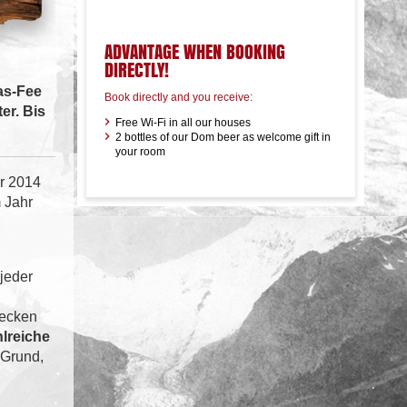
ADVANTAGE WHEN BOOKING
DIRECTLY!
as-Fee
Book directly and you receive:
er. Bis
Free Wi-Fi in all our houses
2 bottles of our Dom beer as welcome gift in
your room
er 2014
 Jahr
jeder
recken
hlreiche
-Grund,