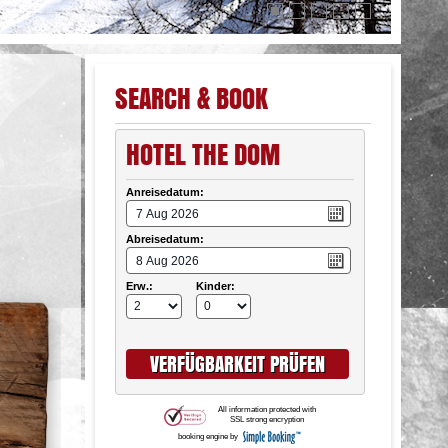





SEARCH & BOOK
HOTEL THE DOM
Anreisedatum:
Abreisedatum:
Erw.:
Kinder:
All information protected with
SSL strong encryption
booking engine by